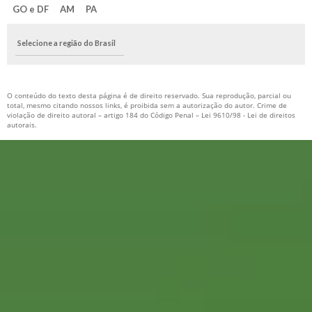
GO e DF
AM
PA
Selecione a região do Brasil
O conteúdo do texto desta página é de direito reservado. Sua reprodução, parcial ou
total, mesmo citando nossos links, é proibida sem a autorização do autor. Crime de
violação de direito autoral – artigo 184 do Código Penal –
Lei 9610/98 - Lei de direitos
autorais
.