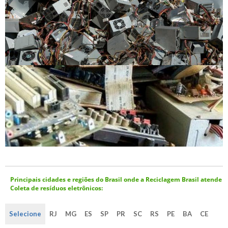
Principais cidades e regiões do Brasil onde a Reciclagem Brasil atende
Coleta de resíduos eletrônicos:
Selecione
RJ
MG
ES
SP
PR
SC
RS
PE
BA
CE