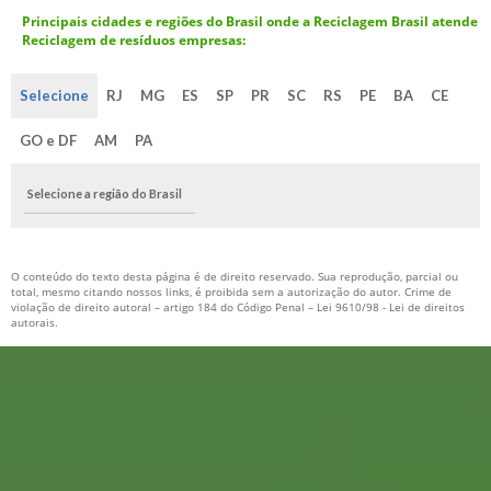
Principais cidades e regiões do Brasil onde a Reciclagem Brasil atende
Reciclagem de resíduos empresas:
Selecione
RJ
MG
ES
SP
PR
SC
RS
PE
BA
CE
GO e DF
AM
PA
Selecione a região do Brasil
O conteúdo do texto desta página é de direito reservado. Sua reprodução, parcial ou
total, mesmo citando nossos links, é proibida sem a autorização do autor. Crime de
violação de direito autoral – artigo 184 do Código Penal –
Lei 9610/98 - Lei de direitos
autorais
.