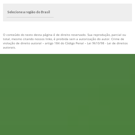
Selecione a região do Brasil
O conteúdo do texto desta página é de direito reservado. Sua reprodução, parcial ou
total, mesmo citando nossos links, é proibida sem a autorização do autor. Crime de
violação de direito autoral – artigo 184 do Código Penal –
Lei 9610/98 - Lei de direitos
autorais
.