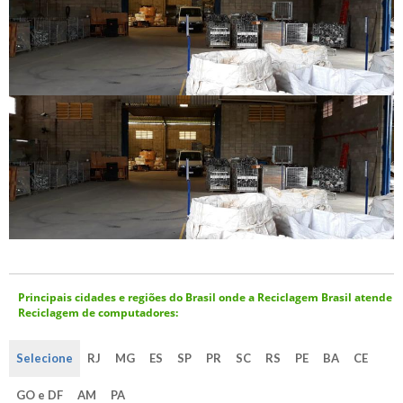
Principais cidades e regiões do Brasil onde a Reciclagem Brasil atende
Reciclagem de computadores:
Selecione
RJ
MG
ES
SP
PR
SC
RS
PE
BA
CE
GO e DF
AM
PA