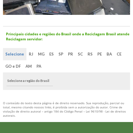
Principais cidades e regiões do Brasil onde a Reciclagem Brasil atende
Reciclagem servidor:
Selecione
RJ
MG
ES
SP
PR
SC
RS
PE
BA
CE
GO e DF
AM
PA
Selecione a região do Brasil
O conteúdo do texto desta página é de direito reservado. Sua reprodução, parcial ou
total, mesmo citando nossos links, é proibida sem a autorização do autor. Crime de
violação de direito autoral – artigo 184 do Código Penal –
Lei 9610/98 - Lei de direitos
autorais
.