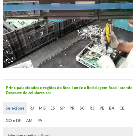
Principais cidades e regiões do Brasil onde a Reciclagem Brasil atende
Descarte de celulares sp:
Selecione
RJ
MG
ES
SP
PR
SC
RS
PE
BA
CE
GO e DF
AM
PA
Selecione a região do Brasil