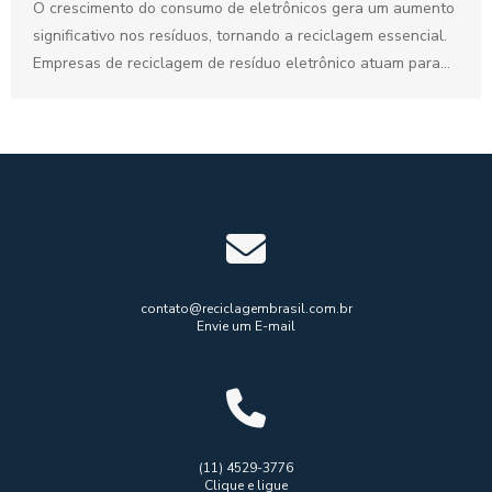
O crescimento do consumo de eletrônicos gera um aumento
significativo nos resíduos, tornando a reciclagem essencial.
Empresas de reciclagem de resíduo eletrônico atuam para
minimizar...
contato@reciclagembrasil.com.br
Envie um E-mail
(11) 4529-3776
Clique e ligue