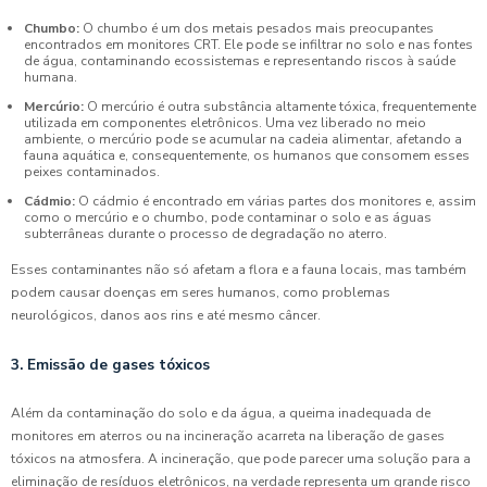
Chumbo:
O chumbo é um dos metais pesados mais preocupantes
encontrados em monitores CRT. Ele pode se infiltrar no solo e nas fontes
de água, contaminando ecossistemas e representando riscos à saúde
humana.
Mercúrio:
O mercúrio é outra substância altamente tóxica, frequentemente
utilizada em componentes eletrônicos. Uma vez liberado no meio
ambiente, o mercúrio pode se acumular na cadeia alimentar, afetando a
fauna aquática e, consequentemente, os humanos que consomem esses
peixes contaminados.
Cádmio:
O cádmio é encontrado em várias partes dos monitores e, assim
como o mercúrio e o chumbo, pode contaminar o solo e as águas
subterrâneas durante o processo de degradação no aterro.
Esses contaminantes não só afetam a flora e a fauna locais, mas também
podem causar doenças em seres humanos, como problemas
neurológicos, danos aos rins e até mesmo câncer.
3. Emissão de gases tóxicos
Além da contaminação do solo e da água, a queima inadequada de
monitores em aterros ou na incineração acarreta na liberação de gases
tóxicos na atmosfera. A incineração, que pode parecer uma solução para a
eliminação de resíduos eletrônicos, na verdade representa um grande risco