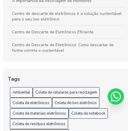
A Importância da Reciclagem de Monitores
Centro de descarte de eletrônicos é a solução sustentável
para o seu lixo eletrônico
Centro de Descarte de Eletrônicos Eficiente
Centro de Descarte de Eletrônicos: Como descartar de
forma correta e sustentável
Centro de Descarte de Eletrônicos: Como Descartar Seus
Equipamentos de Forma Sustentável
Tags
Centro de Descarte de Eletrônicos: Como e Onde Descartar
Ambiental
Coleta de celulares para reciclagem
Centro de Descarte de Eletrônicos: Como e Onde Descartar
Seus Equipamentos de Forma Sustentável
Coleta de eletrônicos
Coleta de lixo eletrônico
Centro de Descarte de Eletrônicos: Como Funciona
Coleta de materiais eletrônicos
Coleta de notebook
Coleta de resíduos eletrônicos
Coleta de Celulares para Reciclagem e Seus Benefícios