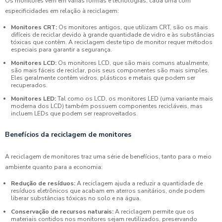
Os monitores vêm em várias formas e tecnologias, cada uma com
especificidades em relação à reciclagem:
Monitores CRT:
Os monitores antigos, que utilizam CRT, são os mais
difíceis de reciclar devido à grande quantidade de vidro e às substâncias
tóxicas que contêm. A reciclagem deste tipo de monitor requer métodos
especiais para garantir a segurança.
Monitores LCD:
Os monitores LCD, que são mais comuns atualmente,
são mais fáceis de reciclar, pois seus componentes são mais simples.
Eles geralmente contêm vidros, plásticos e metais que podem ser
recuperados.
Monitores LED:
Tal como os LCD, os monitores LED (uma variante mais
moderna dos LCD) também possuem componentes recicláveis, mas
incluem LEDs que podem ser reaproveitados.
Benefícios da reciclagem de monitores
A reciclagem de monitores traz uma série de benefícios, tanto para o meio
ambiente quanto para a economia:
Redução de resíduos:
A reciclagem ajuda a reduzir a quantidade de
resíduos eletrônicos que acabam em aterros sanitários, onde podem
liberar substâncias tóxicas no solo e na água.
Conservação de recursos naturais:
A reciclagem permite que os
materiais contidos nos monitores sejam reutilizados, preservando