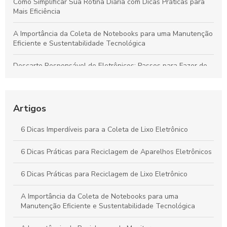
Como Simplificar Sua Rotina Diária com Dicas Práticas para
Mais Eficiência
A Importância da Coleta de Notebooks para uma Manutenção
Eficiente e Sustentabilidade Tecnológica
Descarte Responsável de Eletrônicos: Passos para Fazer de
Forma Segura e Sustentável
Guia Completo: Coleta de Lixo Eletrônico para um Futuro
Sustentável
Artigos
Guia Completo: Coleta de Lixo Eletrônico Sustentável
6 Dicas Imperdíveis para a Coleta de Lixo Eletrônico
Reciclagem de Eletrônicos: Essencial para um Futuro
6 Dicas Práticas para Reciclagem de Aparelhos Eletrônicos
Sustentável
6 Dicas Práticas para Reciclagem de Lixo Eletrônico
A Importância da Coleta de Notebooks para uma
Manutenção Eficiente e Sustentabilidade Tecnológica