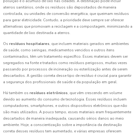
poluição e o acúmulo de lixo nas cidades. A destinação pode incluir
aterros sanitários, onde os resíduos são depositados de maneira
controlada, ou unidades de conversão energética, que queimam resíduos
para gerar eletricidade. Contudo, a prioridade deve sempre ser oferecer
alternativas que promovam a reciclagem e a compostagem, minimizando a
quantidade de lixo destinada a aterros.
Os
resíduos hospitalares
, que incluem materiais gerados em ambientes
de saúde, como seringas, medicamentos vencidos e outros itens
contaminados, têm um tratamento específico. Esses materiais devem ser
segregados na fonte e tratados como resíduos perigosos, muitas vezes
passando por processos de incineração ou esterilização antes de serem
descartados. A gestão correta desse tipo de resíduo é crucial para garantir
a segurança dos profissionais de saúde e da população em geral.
Há também os
resíduos eletrônicos
, que vêm crescendo em volume
devido ao aumento do consumo de tecnologia. Esses resíduos incluem
computadores, smartphones, e outros dispositivos eletrônicos que não
são mais utilizados. A pouco tempo, esses materiais eram frequentemente
descartados de maneira inadequada, causando sérios danos ao meio
ambiente. Hoje, a conscientização sobre a importância da destinação
correta desses resíduos tem aumentado, e várias empresas oferecem