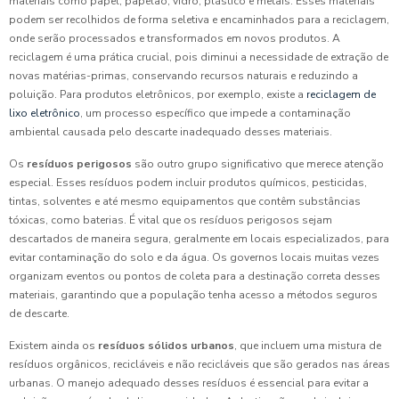
materiais como papel, papelão, vidro, plástico e metais. Esses materiais
podem ser recolhidos de forma seletiva e encaminhados para a reciclagem,
onde serão processados e transformados em novos produtos. A
reciclagem é uma prática crucial, pois diminui a necessidade de extração de
novas matérias-primas, conservando recursos naturais e reduzindo a
poluição. Para produtos eletrônicos, por exemplo, existe a
reciclagem de
lixo eletrônico
, um processo específico que impede a contaminação
ambiental causada pelo descarte inadequado desses materiais.
Os
resíduos perigosos
são outro grupo significativo que merece atenção
especial. Esses resíduos podem incluir produtos químicos, pesticidas,
tintas, solventes e até mesmo equipamentos que contêm substâncias
tóxicas, como baterias. É vital que os resíduos perigosos sejam
descartados de maneira segura, geralmente em locais especializados, para
evitar contaminação do solo e da água. Os governos locais muitas vezes
organizam eventos ou pontos de coleta para a destinação correta desses
materiais, garantindo que a população tenha acesso a métodos seguros
de descarte.
Existem ainda os
resíduos sólidos urbanos
, que incluem uma mistura de
resíduos orgânicos, recicláveis e não recicláveis que são gerados nas áreas
urbanas. O manejo adequado desses resíduos é essencial para evitar a