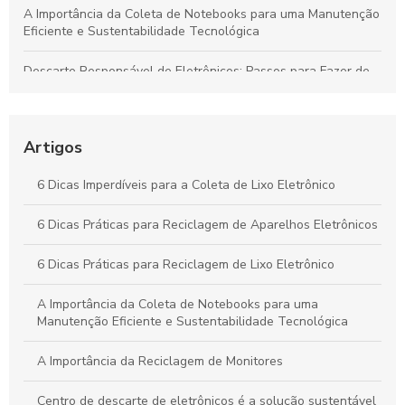
A Importância da Coleta de Notebooks para uma Manutenção
Eficiente e Sustentabilidade Tecnológica
Descarte Responsável de Eletrônicos: Passos para Fazer de
Forma Segura e Sustentável
Guia Completo: Coleta de Lixo Eletrônico para um Futuro
Sustentável
Artigos
Guia Completo: Coleta de Lixo Eletrônico Sustentável
6 Dicas Imperdíveis para a Coleta de Lixo Eletrônico
Reciclagem de Eletrônicos: Essencial para um Futuro
6 Dicas Práticas para Reciclagem de Aparelhos Eletrônicos
Sustentável
6 Dicas Práticas para Reciclagem de Lixo Eletrônico
A Importância da Coleta de Notebooks para uma
Manutenção Eficiente e Sustentabilidade Tecnológica
A Importância da Reciclagem de Monitores
Centro de descarte de eletrônicos é a solução sustentável