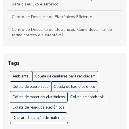
para o seu lixo eletrônico
Centro de Descarte de Eletrônicos Eficiente
Centro de Descarte de Eletrônicos: Como descartar de
forma correta e sustentável
Centro de Descarte de Eletrônicos: Como Descartar Seus
Equipamentos de Forma Sustentável
Tags
Centro de Descarte de Eletrônicos: Como e Onde Descartar
Ambiental
Coleta de celulares para reciclagem
Centro de Descarte de Eletrônicos: Como e Onde Descartar
Seus Equipamentos de Forma Sustentável
Coleta de eletrônicos
Coleta de lixo eletrônico
Centro de Descarte de Eletrônicos: Como Funciona
Coleta de materiais eletrônicos
Coleta de notebook
Coleta de resíduos eletrônicos
Coleta de Celulares para Reciclagem e Seus Benefícios
para o Meio Ambiente
Descaracterização de materiais
Coleta de celulares para reciclagem é vital para o meio
Descaracterização de produtos