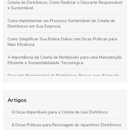
Coleta de Eletrônicos: Como Realizar o Descarte Responsável
e Sustentável
Como Implementar um Processo Sustentável de Coleta de
Eletrônicos em Sua Empresa
Como Simplificar Sua Rotina Diária com Dicas Práticas para
Mais Eficiência
A Importância da Coleta de Notebooks para uma Manutenção
Eficiente e Sustentabilidade Tecnológica
Descarte Responsável de Eletrônicos: Passos para Fazer de
Forma Segura e Sustentável
Guia Completo: Coleta de Lixo Eletrônico para um Futuro
Sustentável
Artigos
Guia Completo: Coleta de Lixo Eletrônico Sustentável
6 Dicas Imperdíveis para a Coleta de Lixo Eletrônico
Reciclagem de Eletrônicos: Essencial para um Futuro
6 Dicas Práticas para Reciclagem de Aparelhos Eletrônicos