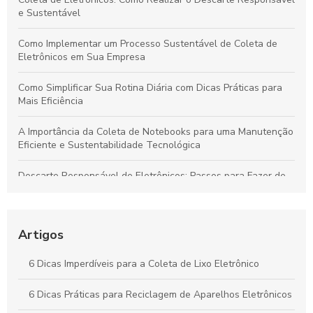
e Sustentável
Como Implementar um Processo Sustentável de Coleta de
Eletrônicos em Sua Empresa
Como Simplificar Sua Rotina Diária com Dicas Práticas para
Mais Eficiência
A Importância da Coleta de Notebooks para uma Manutenção
Eficiente e Sustentabilidade Tecnológica
Descarte Responsável de Eletrônicos: Passos para Fazer de
Forma Segura e Sustentável
Guia Completo: Coleta de Lixo Eletrônico para um Futuro
Sustentável
Artigos
Guia Completo: Coleta de Lixo Eletrônico Sustentável
6 Dicas Imperdíveis para a Coleta de Lixo Eletrônico
Reciclagem de Eletrônicos: Essencial para um Futuro
6 Dicas Práticas para Reciclagem de Aparelhos Eletrônicos
Sustentável