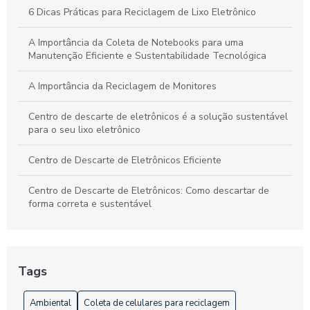
6 Dicas Práticas para Reciclagem de Lixo Eletrônico
A Importância da Coleta de Notebooks para uma
Manutenção Eficiente e Sustentabilidade Tecnológica
A Importância da Reciclagem de Monitores
Centro de descarte de eletrônicos é a solução sustentável
para o seu lixo eletrônico
Centro de Descarte de Eletrônicos Eficiente
Centro de Descarte de Eletrônicos: Como descartar de
forma correta e sustentável
Centro de Descarte de Eletrônicos: Como Descartar Seus
Equipamentos de Forma Sustentável
Tags
Centro de Descarte de Eletrônicos: Como e Onde Descartar
Ambiental
Coleta de celulares para reciclagem
Centro de Descarte de Eletrônicos: Como e Onde Descartar