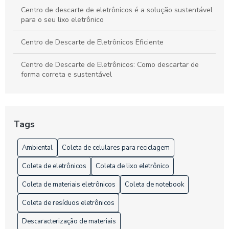
Centro de descarte de eletrônicos é a solução sustentável
para o seu lixo eletrônico
Centro de Descarte de Eletrônicos Eficiente
Centro de Descarte de Eletrônicos: Como descartar de
forma correta e sustentável
Centro de Descarte de Eletrônicos: Como Descartar Seus
Equipamentos de Forma Sustentável
Tags
Centro de Descarte de Eletrônicos: Como e Onde Descartar
Ambiental
Coleta de celulares para reciclagem
Centro de Descarte de Eletrônicos: Como e Onde Descartar
Seus Equipamentos de Forma Sustentável
Coleta de eletrônicos
Coleta de lixo eletrônico
Centro de Descarte de Eletrônicos: Como Funciona
Coleta de materiais eletrônicos
Coleta de notebook
Coleta de resíduos eletrônicos
Coleta de Celulares para Reciclagem e Seus Benefícios
para o Meio Ambiente
Descaracterização de materiais