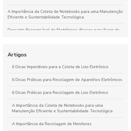
A Importância da Coleta de Notebooks para uma Manutenção
Eficiente e Sustentabilidade Tecnológica
Descarte Responsável de Eletrônicos: Passos para Fazer de
Forma Segura e Sustentável
Guia Completo: Coleta de Lixo Eletrônico para um Futuro
Sustentável
Artigos
Guia Completo: Coleta de Lixo Eletrônico Sustentável
6 Dicas Imperdíveis para a Coleta de Lixo Eletrônico
Reciclagem de Eletrônicos: Essencial para um Futuro
6 Dicas Práticas para Reciclagem de Aparelhos Eletrônicos
Sustentável
6 Dicas Práticas para Reciclagem de Lixo Eletrônico
A Importância da Coleta de Notebooks para uma
Manutenção Eficiente e Sustentabilidade Tecnológica
A Importância da Reciclagem de Monitores