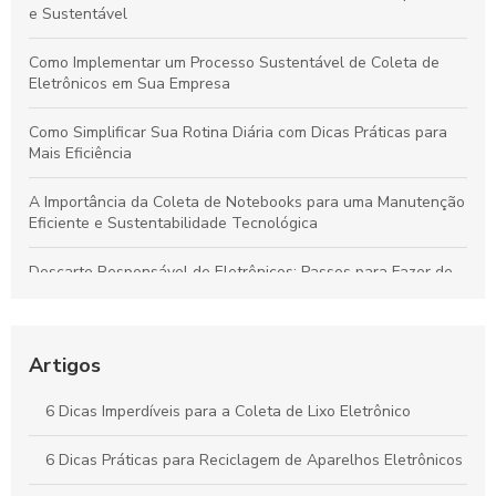
e Sustentável
Como Implementar um Processo Sustentável de Coleta de
Eletrônicos em Sua Empresa
Como Simplificar Sua Rotina Diária com Dicas Práticas para
Mais Eficiência
A Importância da Coleta de Notebooks para uma Manutenção
Eficiente e Sustentabilidade Tecnológica
Descarte Responsável de Eletrônicos: Passos para Fazer de
Forma Segura e Sustentável
Guia Completo: Coleta de Lixo Eletrônico para um Futuro
Sustentável
Artigos
Guia Completo: Coleta de Lixo Eletrônico Sustentável
6 Dicas Imperdíveis para a Coleta de Lixo Eletrônico
Reciclagem de Eletrônicos: Essencial para um Futuro
6 Dicas Práticas para Reciclagem de Aparelhos Eletrônicos
Sustentável