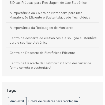
6 Dicas Práticas para Reciclagem de Lixo Eletrônico
A Importância da Coleta de Notebooks para uma
Manutenção Eficiente e Sustentabilidade Tecnológica
A Importância da Reciclagem de Monitores
Centro de descarte de eletrônicos é a solução sustentável
para o seu lixo eletrônico
Centro de Descarte de Eletrônicos Eficiente
Centro de Descarte de Eletrônicos: Como descartar de
forma correta e sustentável
Centro de Descarte de Eletrônicos: Como Descartar Seus
Equipamentos de Forma Sustentável
Tags
Centro de Descarte de Eletrônicos: Como e Onde Descartar
Ambiental
Coleta de celulares para reciclagem
Centro de Descarte de Eletrônicos: Como e Onde Descartar