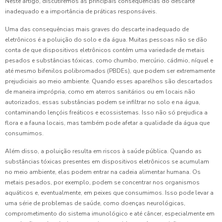
Neste artigo, discutiremos as principais consequências do descarte
inadequado e a importância de práticas responsáveis.
Uma das consequências mais graves do descarte inadequado de
eletrônicos é a poluição do solo e da água. Muitas pessoas não se dão
conta de que dispositivos eletrônicos contêm uma variedade de metais
pesados e substâncias tóxicas, como chumbo, mercúrio, cádmio, níquel e
até mesmo bifenilos polibromados (PBDEs), que podem ser extremamente
prejudiciais ao meio ambiente. Quando esses aparelhos são descartados
de maneira imprópria, como em aterros sanitários ou em locais não
autorizados, essas substâncias podem se infiltrar no solo e na água,
contaminando lençóis freáticos e ecossistemas. Isso não só prejudica a
flora e a fauna locais, mas também pode afetar a qualidade da água que
consumimos.
Além disso, a poluição resulta em riscos à saúde pública. Quando as
substâncias tóxicas presentes em dispositivos eletrônicos se acumulam
no meio ambiente, elas podem entrar na cadeia alimentar humana. Os
metais pesados, por exemplo, podem se concentrar nos organismos
aquáticos e, eventualmente, em peixes que consumimos. Isso pode levar a
uma série de problemas de saúde, como doenças neurológicas,
comprometimento do sistema imunológico e até câncer, especialmente em