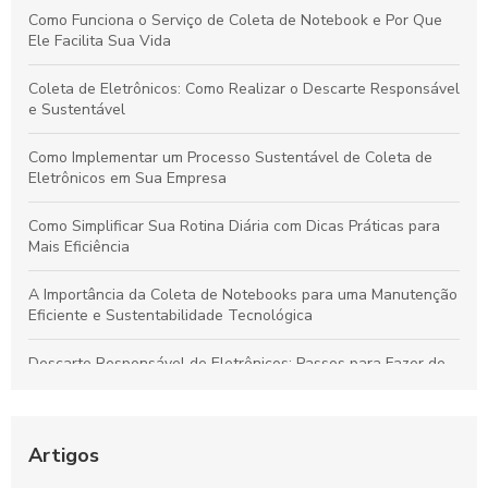
Como Funciona o Serviço de Coleta de Notebook e Por Que
Ele Facilita Sua Vida
Coleta de Eletrônicos: Como Realizar o Descarte Responsável
e Sustentável
Como Implementar um Processo Sustentável de Coleta de
Eletrônicos em Sua Empresa
Como Simplificar Sua Rotina Diária com Dicas Práticas para
Mais Eficiência
A Importância da Coleta de Notebooks para uma Manutenção
Eficiente e Sustentabilidade Tecnológica
Descarte Responsável de Eletrônicos: Passos para Fazer de
Forma Segura e Sustentável
Guia Completo: Coleta de Lixo Eletrônico para um Futuro
Sustentável
Artigos