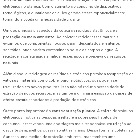
sustentabilidade ambiental
e a
conscientização
sobre o impacto do lixo
eletrônico no planeta. Com o aumento do consumo de dispositivos
tecnológicos, a quantidade de e-lixo gerado cresce exponencialmente,
tornando a coleta uma necessidade urgente.
Um dos principais aspectos da coleta de resíduos eletrônicos é a
proteção do meio ambiente
. Ao coletar e reciclar esses materiais,
evitamos que componentes nocivos sejam descartados em aterros
sanitários, onde podem contaminar o solo e os corpos d'água. A
reciclagem correta ajuda a mitigar esses riscos e preserva os
recursos
naturais
.
Além disso, a reciclagem de resíduos eletrônicos permite a recuperação de
valiosos materiais
como cobre, ouro, e plásticos, que podem ser
reutilizados em novos produtos. Isso não só reduz a necessidade de
extração de novos recursos, mas também diminui a emissão de
gases de
efeito estufa
associados à produção de eletrônicos.
Outro ponto importante é a
conscientização pública
. A coleta de resíduos
eletrônicos motiva as pessoas a refletirem sobre seus hábitos de
consumo, incentivando uma abordagem mais responsável em relação ao
descarte de aparelhos que já não utilizam mais. Dessa forma, a coleta não
é apenas uma medida de proteção ambiental, mas também uma