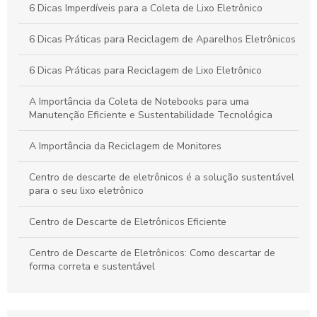
Guia Completo: Coleta de Lixo Eletrônico Sustentável
6 Dicas Imperdíveis para a Coleta de Lixo Eletrônico
Reciclagem de Eletrônicos: Essencial para um Futuro
6 Dicas Práticas para Reciclagem de Aparelhos Eletrônicos
Sustentável
6 Dicas Práticas para Reciclagem de Lixo Eletrônico
A Importância da Coleta de Notebooks para uma
Manutenção Eficiente e Sustentabilidade Tecnológica
A Importância da Reciclagem de Monitores
Centro de descarte de eletrônicos é a solução sustentável
para o seu lixo eletrônico
Centro de Descarte de Eletrônicos Eficiente
Centro de Descarte de Eletrônicos: Como descartar de
forma correta e sustentável
Centro de Descarte de Eletrônicos: Como Descartar Seus
Equipamentos de Forma Sustentável